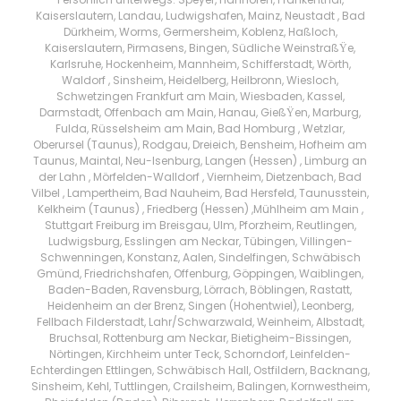
Kaiserslautern, Landau, Ludwigshafen, Mainz, Neustadt , Bad
Dürkheim, Worms, Germersheim, Koblenz, Haßloch,
Kaiserslautern, Pirmasens, Bingen, Südliche WeinstraßŸe,
Karlsruhe, Hockenheim, Mannheim, Schifferstadt, Wörth,
Waldorf , Sinsheim, Heidelberg, Heilbronn, Wiesloch,
Schwetzingen Frankfurt am Main, Wiesbaden, Kassel,
Darmstadt, Offenbach am Main, Hanau, GießŸen, Marburg,
Fulda, Rüsselsheim am Main, Bad Homburg , Wetzlar,
Oberursel (Taunus), Rodgau, Dreieich, Bensheim, Hofheim am
Taunus, Maintal, Neu-Isenburg, Langen (Hessen) , Limburg an
der Lahn , Mörfelden-Walldorf , Viernheim, Dietzenbach, Bad
Vilbel , Lampertheim, Bad Nauheim, Bad Hersfeld, Taunusstein,
Kelkheim (Taunus) , Friedberg (Hessen) ,Mühlheim am Main ,
Stuttgart Freiburg im Breisgau, Ulm, Pforzheim, Reutlingen,
Ludwigsburg, Esslingen am Neckar, Tübingen, Villingen-
Schwenningen, Konstanz, Aalen, Sindelfingen, Schwäbisch
Gmünd, Friedrichshafen, Offenburg, Göppingen, Waiblingen,
Baden-Baden, Ravensburg, Lörrach, Böblingen, Rastatt,
Heidenheim an der Brenz, Singen (Hohentwiel), Leonberg,
Fellbach Filderstadt, Lahr/Schwarzwald, Weinheim, Albstadt,
Bruchsal, Rottenburg am Neckar, Bietigheim-Bissingen,
Nörtingen, Kirchheim unter Teck, Schorndorf, Leinfelden-
Echterdingen Ettlingen, Schwäbisch Hall, Ostfildern, Backnang,
Sinsheim, Kehl, Tuttlingen, Crailsheim, Balingen, Kornwestheim,