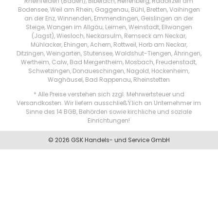
Rheinfelden (Baden), Biberach, Herrenberg, Radolfzell am
Bodensee, Weil am Rhein, Gaggenau, Bühl, Bretten, Vaihingen
an der Enz, Winnenden, Emmendingen, Geislingen an der
Steige, Wangen im Allgäu, Leimen, Weinstadt, Ellwangen
(Jagst), Wiesloch, Neckarsulm, Remseck am Neckar,
Mühlacker, Ehingen, Achern, Rottweil, Horb am Neckar,
Ditzingen, Weingarten, Stutensee, Waldshut-Tiengen, Ähringen,
Wertheim, Calw, Bad Mergentheim, Mosbach, Freudenstadt,
Schwetzingen, Donaueschingen, Nagold, Hockenheim,
Waghäusel, Bad Rappenau, Rheinstetten
* Alle Preise verstehen sich zzgl. Mehrwertsteuer und
Versandkosten. Wir liefern ausschließŸlich an Unternehmer im
Sinne des 14 BGB, Behörden sowie kirchliche und soziale
Einrichtungen!
© 2026 GSK Handels- und Service GmbH