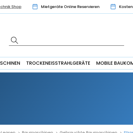
chnik Shop
Mietgeräte Online Reservieren
Kosten
SCHINEN
TROCKENEISSTRAHLGERÄTE
MOBILE BAUKO
-Leasen
Baumaschinen
Gebrauchte Baumaschinen
Str