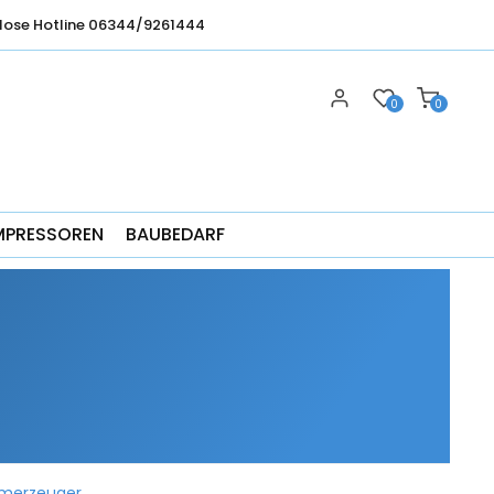
lose Hotline 06344/9261444
0
0
MPRESSOREN
BAUBEDARF
omerzeuger