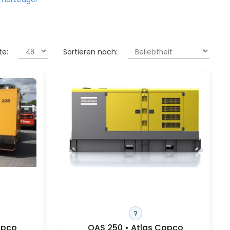
te:
Sortieren nach:
?
opco
QAS 250 • Atlas Copco