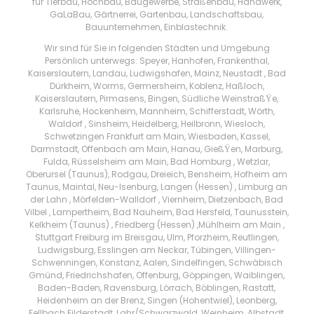
für Tiefbau, Hochbau, Baugewerbe, Straßenbau, Handwerk,
GaLaBau, Gärtnerrei, Gartenbau, Landschaftsbau,
Bauunternehmen, Einblastechnik.
Wir sind für Sie in folgenden Städten und Umgebung
Persönlich unterwegs: Speyer, Hanhofen, Frankenthal,
Kaiserslautern, Landau, Ludwigshafen, Mainz, Neustadt , Bad
Dürkheim, Worms, Germersheim, Koblenz, Haßloch,
Kaiserslautern, Pirmasens, Bingen, Südliche WeinstraßŸe,
Karlsruhe, Hockenheim, Mannheim, Schifferstadt, Wörth,
Waldorf , Sinsheim, Heidelberg, Heilbronn, Wiesloch,
Schwetzingen Frankfurt am Main, Wiesbaden, Kassel,
Darmstadt, Offenbach am Main, Hanau, GießŸen, Marburg,
Fulda, Rüsselsheim am Main, Bad Homburg , Wetzlar,
Oberursel (Taunus), Rodgau, Dreieich, Bensheim, Hofheim am
Taunus, Maintal, Neu-Isenburg, Langen (Hessen) , Limburg an
der Lahn , Mörfelden-Walldorf , Viernheim, Dietzenbach, Bad
Vilbel , Lampertheim, Bad Nauheim, Bad Hersfeld, Taunusstein,
Kelkheim (Taunus) , Friedberg (Hessen) ,Mühlheim am Main ,
Stuttgart Freiburg im Breisgau, Ulm, Pforzheim, Reutlingen,
Ludwigsburg, Esslingen am Neckar, Tübingen, Villingen-
Schwenningen, Konstanz, Aalen, Sindelfingen, Schwäbisch
Gmünd, Friedrichshafen, Offenburg, Göppingen, Waiblingen,
Baden-Baden, Ravensburg, Lörrach, Böblingen, Rastatt,
Heidenheim an der Brenz, Singen (Hohentwiel), Leonberg,
Fellbach Filderstadt, Lahr/Schwarzwald, Weinheim, Albstadt,