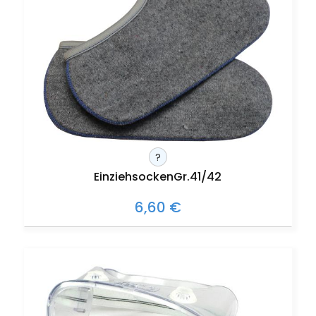
?
EinziehsockenGr.41/42
6,60 €