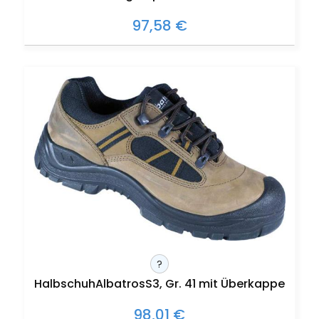
97,58 €
?
HalbschuhAlbatrosS3, Gr. 41 mit Überkappe
98,01 €