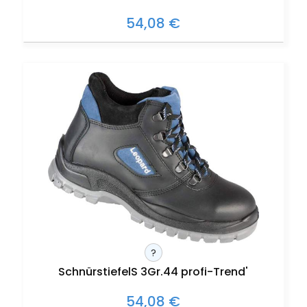
54,08 €
?
SchnürstiefelS 3Gr.44 profi-Trend'
54,08 €