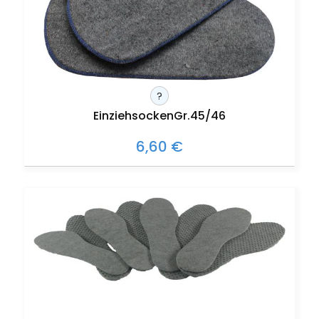
?
EinziehsockenGr.45/46
6,60 €