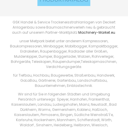
GSK Handel & Service Trockeneisstrahlanlagen von Deckert
Anlagenbau sowie Baumaschinenverleih neu & gebraucht
auch auf unserem Partner-Marktplatz
Machinery-Market.eu
.
unser Mietpark bietet unter anderem Kompressoren,
Baukompressoren, Minibagger, Mobilbagger, Kompaktbagger,
Erdraketen, Raupenbagger, Radlader aller Größen,
Muldenkipper, Dumper, Baggerlader, Walzen, Rohrverleger,
Bohrgeräte, Teleskopen, Raupendumper,Teleskopmaschinen,
Verdichtungsgeräte.
für Tiefbau, Hochbau, Baugewerbe, Straßenbau, Handwerk,
GaLaBau, Gärtnerrei, Gartenbau, Landschaftsbau,
Bauunternehmen, Einblastechnik.
Wir sind für Sie in folgenden Städten und Umgebung
Persönlich unterwegs: Speyer, Hanhofen, Frankenthal,
Kaiserslautern, Landau, Ludwigshafen, Mainz, Neustadt , Bad
Dürkheim, Worms, Germersheim, Koblenz, Haßloch,
Kaiserslautern, Pirmasens, Bingen, Südliche WeinstraßŸe,
Karlsruhe, Hockenheim, Mannheim, Schifferstadt, Wörth,
Waldorf , Sinsheim, Heidelberg, Heilbronn, Wiesloch,