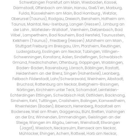
Schwetzingen Frankfurt am Main, Wiesbaden, Kassel,
Darmstadt, Offenbach am Main, Hanau, GießŸen, Marburg,
Fulda, Rüsselsheim am Main, Bad Homburg , Wetzlar,
Oberursel (Taunus), Rodgau, Dreieich, Bensheim, Hofheim am
Taunus, Maintal, Neu-Isenburg, Langen (Hessen) , Limburg an
der Lahn , Mörfelden-Walldorf , Viernheim, Dietzenbach, Bad
Vilbel , Lampertheim, Bad Nauheim, Bad Hersfeld, Taunusstein,
Kelkheim (Taunus) , Friedberg (Hessen) ,Mühlheim am Main ,
Stuttgart Freiburg im Breisgau, Ulm, Pforzheim, Reutlingen,
Ludwigsburg, Esslingen am Neckar, Tübingen, Villingen-
Schwenningen, Konstanz, Aalen, Sindelfingen, Schwäbisch
Gmünd, Friedrichshafen, Offenburg, Göppingen, Waiblingen,
Baden-Baden, Ravensburg, Lörrach, Böblingen, Rastatt,
Heidenheim an der Brenz, Singen (Hohentwiel), Leonberg,
Fellbach Filderstadt, Lahr/Schwarzwald, Weinheim, Albstadt,
Bruchsal, Rottenburg am Neckar, Bietigheim-Bissingen,
Nörtingen, Kirchheim unter Teck, Schorndorf, Leinfelden-
Echterdingen Ettlingen, Schwäbisch Hall, Ostfildern, Backnang,
Sinsheim, Kehl, Tuttlingen, Crailsheim, Balingen, Kornwestheim,
Rheinfelden (Baden), Biberach, Herrenberg, Radolfzell am
Bodensee, Weil am Rhein, Gaggenau, Bühl, Bretten, Vaihingen
an der Enz, Winnenden, Emmendingen, Geislingen an der
Steige, Wangen im Allgäu, Leimen, Weinstadt, Ellwangen
(Jagst), Wiesloch, Neckarsulm, Remseck am Neckar,
Mühlacker, Ehingen, Achern, Rottweil, Horb am Neckar,