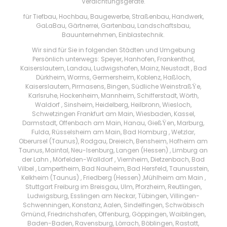
Verdichtungsgeräte.
für Tiefbau, Hochbau, Baugewerbe, Straßenbau, Handwerk,
GaLaBau, Gärtnerrei, Gartenbau, Landschaftsbau,
Bauunternehmen, Einblastechnik.
Wir sind für Sie in folgenden Städten und Umgebung
Persönlich unterwegs: Speyer, Hanhofen, Frankenthal,
Kaiserslautern, Landau, Ludwigshafen, Mainz, Neustadt , Bad
Dürkheim, Worms, Germersheim, Koblenz, Haßloch,
Kaiserslautern, Pirmasens, Bingen, Südliche WeinstraßŸe,
Karlsruhe, Hockenheim, Mannheim, Schifferstadt, Wörth,
Waldorf , Sinsheim, Heidelberg, Heilbronn, Wiesloch,
Schwetzingen Frankfurt am Main, Wiesbaden, Kassel,
Darmstadt, Offenbach am Main, Hanau, GießŸen, Marburg,
Fulda, Rüsselsheim am Main, Bad Homburg , Wetzlar,
Oberursel (Taunus), Rodgau, Dreieich, Bensheim, Hofheim am
Taunus, Maintal, Neu-Isenburg, Langen (Hessen) , Limburg an
der Lahn , Mörfelden-Walldorf , Viernheim, Dietzenbach, Bad
Vilbel , Lampertheim, Bad Nauheim, Bad Hersfeld, Taunusstein,
Kelkheim (Taunus) , Friedberg (Hessen) ,Mühlheim am Main ,
Stuttgart Freiburg im Breisgau, Ulm, Pforzheim, Reutlingen,
Ludwigsburg, Esslingen am Neckar, Tübingen, Villingen-
Schwenningen, Konstanz, Aalen, Sindelfingen, Schwäbisch
Gmünd, Friedrichshafen, Offenburg, Göppingen, Waiblingen,
Baden-Baden, Ravensburg, Lörrach, Böblingen, Rastatt,