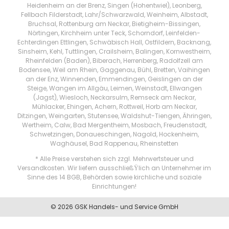
Heidenheim an der Brenz, Singen (Hohentwiel), Leonberg,
Fellbach Filderstadt, Lahr/Schwarzwald, Weinheim, Albstadt,
Bruchsal, Rottenburg am Neckar, Bietigheim-Bissingen,
Nörtingen, Kirchheim unter Teck, Schorndorf, Leinfelden-
Echterdingen Ettlingen, Schwäbisch Hall, Ostfildern, Backnang,
Sinsheim, Kehl, Tuttlingen, Crailsheim, Balingen, Kornwestheim,
Rheinfelden (Baden), Biberach, Herrenberg, Radolfzell am
Bodensee, Weil am Rhein, Gaggenau, Bühl, Bretten, Vaihingen
an der Enz, Winnenden, Emmendingen, Geislingen an der
Steige, Wangen im Allgäu, Leimen, Weinstadt, Ellwangen
(Jagst), Wiesloch, Neckarsulm, Remseck am Neckar,
Mühlacker, Ehingen, Achern, Rottweil, Horb am Neckar,
Ditzingen, Weingarten, Stutensee, Waldshut-Tiengen, Ähringen,
Wertheim, Calw, Bad Mergentheim, Mosbach, Freudenstadt,
Schwetzingen, Donaueschingen, Nagold, Hockenheim,
Waghäusel, Bad Rappenau, Rheinstetten
* Alle Preise verstehen sich zzgl. Mehrwertsteuer und
Versandkosten. Wir liefern ausschließŸlich an Unternehmer im
Sinne des 14 BGB, Behörden sowie kirchliche und soziale
Einrichtungen!
© 2026 GSK Handels- und Service GmbH