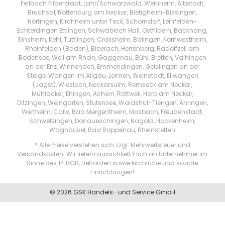
Fellbach Filderstadt, Lahr/Schwarzwald, Weinheim, Albstadt,
Bruchsal, Rottenburg am Neckar, Bietigheim-Bissingen,
Nörtingen, Kirchheim unter Teck, Schorndorf, Leinfelden-
Echterdingen Ettlingen, Schwäbisch Hall, Ostfildern, Backnang,
Sinsheim, Kehl, Tuttlingen, Crailsheim, Balingen, Kornwestheim,
Rheinfelden (Baden), Biberach, Herrenberg, Radolfzell am
Bodensee, Weil am Rhein, Gaggenau, Bühl, Bretten, Vaihingen
an der Enz, Winnenden, Emmendingen, Geislingen an der
Steige, Wangen im Allgäu, Leimen, Weinstadt, Ellwangen
(Jagst), Wiesloch, Neckarsulm, Remseck am Neckar,
Mühlacker, Ehingen, Achern, Rottweil, Horb am Neckar,
Ditzingen, Weingarten, Stutensee, Waldshut-Tiengen, Ähringen,
Wertheim, Calw, Bad Mergentheim, Mosbach, Freudenstadt,
Schwetzingen, Donaueschingen, Nagold, Hockenheim,
Waghäusel, Bad Rappenau, Rheinstetten
* Alle Preise verstehen sich zzgl. Mehrwertsteuer und
Versandkosten. Wir liefern ausschließŸlich an Unternehmer im
Sinne des 14 BGB, Behörden sowie kirchliche und soziale
Einrichtungen!
© 2026 GSK Handels- und Service GmbH