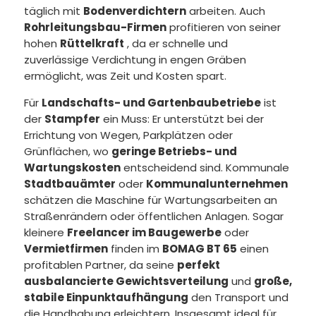
täglich mit
Bodenverdichtern
arbeiten. Auch
Rohrleitungsbau-Firmen
profitieren von seiner
hohen
Rüttelkraft
, da er schnelle und
zuverlässige Verdichtung in engen Gräben
ermöglicht, was Zeit und Kosten spart.
Für
Landschafts- und Gartenbaubetriebe
ist
der
Stampfer
ein Muss: Er unterstützt bei der
Errichtung von Wegen, Parkplätzen oder
Grünflächen, wo
geringe Betriebs- und
Wartungskosten
entscheidend sind. Kommunale
Stadtbauämter
oder
Kommunalunternehmen
schätzen die Maschine für Wartungsarbeiten an
Straßenrändern oder öffentlichen Anlagen. Sogar
kleinere
Freelancer im Baugewerbe
oder
Vermietfirmen
finden im
BOMAG BT 65
einen
profitablen Partner, da seine
perfekt
ausbalancierte Gewichtsverteilung
und
große,
stabile Einpunktaufhängung
den Transport und
die Handhabung erleichtern. Insgesamt ideal für