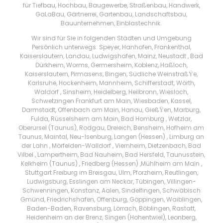
für Tiefbau, Hochbau, Baugewerbe, Straßenbau, Handwerk,
GaLaBau, Gärtnerrei, Gartenbau, Landschaftsbau,
Bauunternehmen, Einblastechnik.
Wir sind für Sie in folgenden Städten und Umgebung
Persönlich unterwegs: Speyer, Hanhofen, Frankenthal,
Kaiserslautern, Landau, Ludwigshafen, Mainz, Neustadt , Bad
Dürkheim, Worms, Germersheim, Koblenz, Haßloch,
Kaiserslautern, Pirmasens, Bingen, Südliche WeinstraßŸe,
Karlsruhe, Hockenheim, Mannheim, Schifferstadt, Wörth,
Waldorf , Sinsheim, Heidelberg, Heilbronn, Wiesloch,
Schwetzingen Frankfurt am Main, Wiesbaden, Kassel,
Darmstadt, Offenbach am Main, Hanau, GießŸen, Marburg,
Fulda, Rüsselsheim am Main, Bad Homburg , Wetzlar,
Oberursel (Taunus), Rodgau, Dreieich, Bensheim, Hofheim am
Taunus, Maintal, Neu-Isenburg, Langen (Hessen) , Limburg an
der Lahn , Mörfelden-Walldorf , Viernheim, Dietzenbach, Bad
Vilbel , Lampertheim, Bad Nauheim, Bad Hersfeld, Taunusstein,
Kelkheim (Taunus) , Friedberg (Hessen) ,Mühlheim am Main ,
Stuttgart Freiburg im Breisgau, Ulm, Pforzheim, Reutlingen,
Ludwigsburg, Esslingen am Neckar, Tübingen, Villingen-
Schwenningen, Konstanz, Aalen, Sindelfingen, Schwäbisch
Gmünd, Friedrichshafen, Offenburg, Göppingen, Waiblingen,
Baden-Baden, Ravensburg, Lörrach, Böblingen, Rastatt,
Heidenheim an der Brenz, Singen (Hohentwiel), Leonberg,