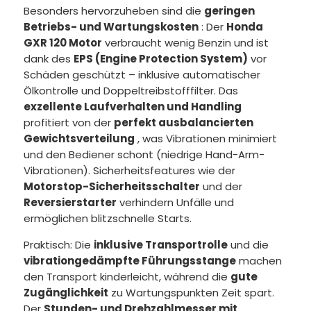
Besonders hervorzuheben sind die
geringen
Betriebs- und Wartungskosten
: Der
Honda
GXR 120 Motor
verbraucht wenig Benzin und ist
dank des
EPS (Engine Protection System)
vor
Schäden geschützt – inklusive automatischer
Ölkontrolle und Doppeltreibstofffilter. Das
exzellente Laufverhalten und Handling
profitiert von der
perfekt ausbalancierten
Gewichtsverteilung
, was Vibrationen minimiert
und den Bediener schont (niedrige Hand-Arm-
Vibrationen). Sicherheitsfeatures wie der
Motorstop-Sicherheitsschalter
und der
Reversierstarter
verhindern Unfälle und
ermöglichen blitzschnelle Starts.
Praktisch: Die
inklusive Transportrolle
und die
vibrationgedämpfte Führungsstange
machen
den Transport kinderleicht, während die
gute
Zugänglichkeit
zu Wartungspunkten Zeit spart.
Der
Stunden- und Drehzahlmesser mit