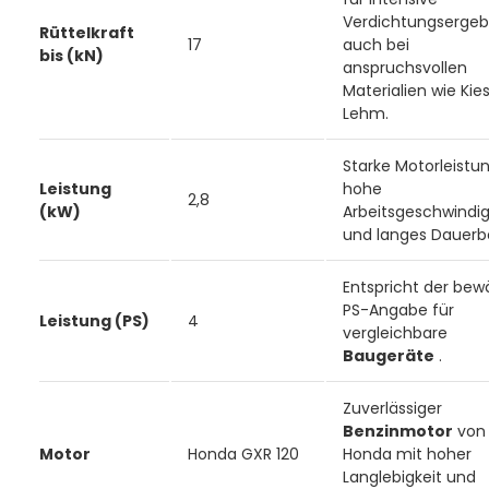
Verdichtungsergeb
Rüttelkraft
17
auch bei
bis (kN)
anspruchsvollen
Materialien wie Kie
Lehm.
Starke Motorleistun
Leistung
hohe
2,8
(kW)
Arbeitsgeschwindig
und langes Dauerbe
Entspricht der bew
PS-Angabe für
Leistung (PS)
4
vergleichbare
Baugeräte
.
Zuverlässiger
Benzinmotor
von
Motor
Honda GXR 120
Honda mit hoher
Langlebigkeit und