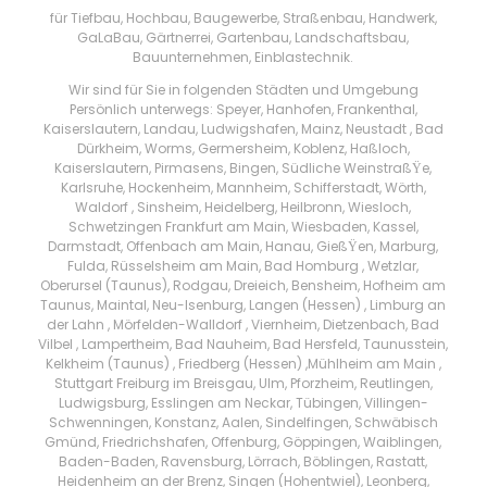
für Tiefbau, Hochbau, Baugewerbe, Straßenbau, Handwerk,
GaLaBau, Gärtnerrei, Gartenbau, Landschaftsbau,
Bauunternehmen, Einblastechnik.
Wir sind für Sie in folgenden Städten und Umgebung
Persönlich unterwegs: Speyer, Hanhofen, Frankenthal,
Kaiserslautern, Landau, Ludwigshafen, Mainz, Neustadt , Bad
Dürkheim, Worms, Germersheim, Koblenz, Haßloch,
Kaiserslautern, Pirmasens, Bingen, Südliche WeinstraßŸe,
Karlsruhe, Hockenheim, Mannheim, Schifferstadt, Wörth,
Waldorf , Sinsheim, Heidelberg, Heilbronn, Wiesloch,
Schwetzingen Frankfurt am Main, Wiesbaden, Kassel,
Darmstadt, Offenbach am Main, Hanau, GießŸen, Marburg,
Fulda, Rüsselsheim am Main, Bad Homburg , Wetzlar,
Oberursel (Taunus), Rodgau, Dreieich, Bensheim, Hofheim am
Taunus, Maintal, Neu-Isenburg, Langen (Hessen) , Limburg an
der Lahn , Mörfelden-Walldorf , Viernheim, Dietzenbach, Bad
Vilbel , Lampertheim, Bad Nauheim, Bad Hersfeld, Taunusstein,
Kelkheim (Taunus) , Friedberg (Hessen) ,Mühlheim am Main ,
Stuttgart Freiburg im Breisgau, Ulm, Pforzheim, Reutlingen,
Ludwigsburg, Esslingen am Neckar, Tübingen, Villingen-
Schwenningen, Konstanz, Aalen, Sindelfingen, Schwäbisch
Gmünd, Friedrichshafen, Offenburg, Göppingen, Waiblingen,
Baden-Baden, Ravensburg, Lörrach, Böblingen, Rastatt,
Heidenheim an der Brenz, Singen (Hohentwiel), Leonberg,