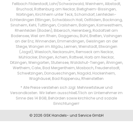
Fellbach Filderstadt, Lahr/Schwarzwald, Weinheim, Albstadt,
Bruchsal, Rottenburg am Neckar, Bietigheim-Bissingen,
Nörtingen, Kirchheim unter Teck, Schorndorf, Leinfelden-
Echterdingen Ettlingen, Schwäbisch Hall, Ostfildern, Backnang,
Sinsheim, Kehl, Tuttlingen, Crailsheim, Balingen, Kornwestheim,
Rheinfelden (Baden), Biberach, Herrenberg, Radolfzell am
Bodensee, Weil am Rhein, Gaggenau, Bühl, Bretten, Vaihingen
an der Enz, Winnenden, Emmendingen, Geislingen an der
Steige, Wangen im Allgäu, Leimen, Weinstadt, Ellwangen
(Jagst), Wiesloch, Neckarsulm, Remseck am Neckar,
Mühlacker, Ehingen, Achern, Rottweil, Horb am Neckar,
Ditzingen, Weingarten, Stutensee, Waldshut-Tiengen, Ähringen,
Wertheim, Calw, Bad Mergentheim, Mosbach, Freudenstadt,
Schwetzingen, Donaueschingen, Nagold, Hockenheim,
Waghäusel, Bad Rappenau, Rheinstetten
* Alle Preise verstehen sich zzgl. Mehrwertsteuer und
Versandkosten. Wir liefern ausschließŸlich an Unternehmer im
Sinne des 14 BGB, Behörden sowie kirchliche und soziale
Einrichtungen!
© 2026 GSK Handels- und Service GmbH