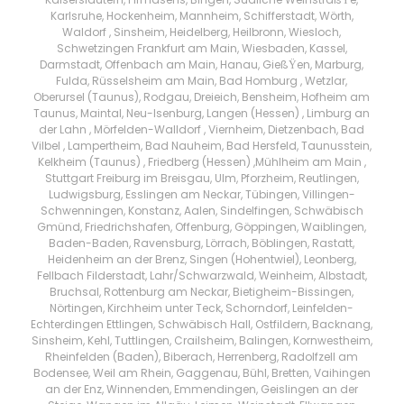
Karlsruhe, Hockenheim, Mannheim, Schifferstadt, Wörth,
Waldorf , Sinsheim, Heidelberg, Heilbronn, Wiesloch,
Schwetzingen Frankfurt am Main, Wiesbaden, Kassel,
Darmstadt, Offenbach am Main, Hanau, GießŸen, Marburg,
Fulda, Rüsselsheim am Main, Bad Homburg , Wetzlar,
Oberursel (Taunus), Rodgau, Dreieich, Bensheim, Hofheim am
Taunus, Maintal, Neu-Isenburg, Langen (Hessen) , Limburg an
der Lahn , Mörfelden-Walldorf , Viernheim, Dietzenbach, Bad
Vilbel , Lampertheim, Bad Nauheim, Bad Hersfeld, Taunusstein,
Kelkheim (Taunus) , Friedberg (Hessen) ,Mühlheim am Main ,
Stuttgart Freiburg im Breisgau, Ulm, Pforzheim, Reutlingen,
Ludwigsburg, Esslingen am Neckar, Tübingen, Villingen-
Schwenningen, Konstanz, Aalen, Sindelfingen, Schwäbisch
Gmünd, Friedrichshafen, Offenburg, Göppingen, Waiblingen,
Baden-Baden, Ravensburg, Lörrach, Böblingen, Rastatt,
Heidenheim an der Brenz, Singen (Hohentwiel), Leonberg,
Fellbach Filderstadt, Lahr/Schwarzwald, Weinheim, Albstadt,
Bruchsal, Rottenburg am Neckar, Bietigheim-Bissingen,
Nörtingen, Kirchheim unter Teck, Schorndorf, Leinfelden-
Echterdingen Ettlingen, Schwäbisch Hall, Ostfildern, Backnang,
Sinsheim, Kehl, Tuttlingen, Crailsheim, Balingen, Kornwestheim,
Rheinfelden (Baden), Biberach, Herrenberg, Radolfzell am
Bodensee, Weil am Rhein, Gaggenau, Bühl, Bretten, Vaihingen
an der Enz, Winnenden, Emmendingen, Geislingen an der