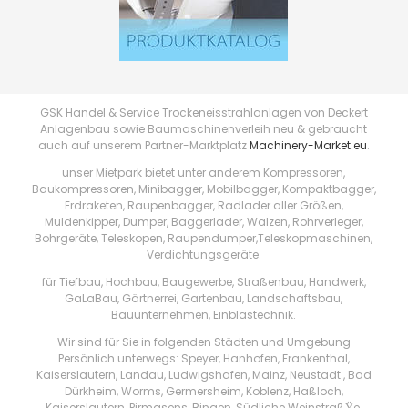
GSK Handel & Service Trockeneisstrahlanlagen von Deckert
Anlagenbau sowie Baumaschinenverleih neu & gebraucht
auch auf unserem Partner-Marktplatz
Machinery-Market.eu
.
unser Mietpark bietet unter anderem Kompressoren,
Baukompressoren, Minibagger, Mobilbagger, Kompaktbagger,
Erdraketen, Raupenbagger, Radlader aller Größen,
Muldenkipper, Dumper, Baggerlader, Walzen, Rohrverleger,
Bohrgeräte, Teleskopen, Raupendumper,Teleskopmaschinen,
Verdichtungsgeräte.
für Tiefbau, Hochbau, Baugewerbe, Straßenbau, Handwerk,
GaLaBau, Gärtnerrei, Gartenbau, Landschaftsbau,
Bauunternehmen, Einblastechnik.
Wir sind für Sie in folgenden Städten und Umgebung
Persönlich unterwegs: Speyer, Hanhofen, Frankenthal,
Kaiserslautern, Landau, Ludwigshafen, Mainz, Neustadt , Bad
Dürkheim, Worms, Germersheim, Koblenz, Haßloch,
Kaiserslautern, Pirmasens, Bingen, Südliche WeinstraßŸe,