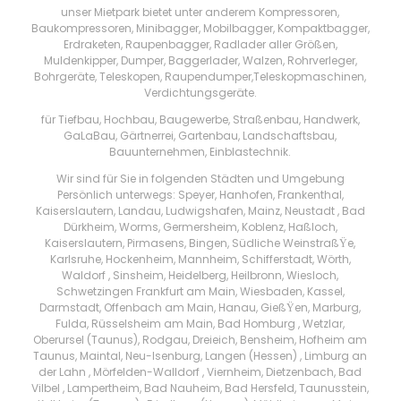
unser Mietpark bietet unter anderem Kompressoren,
Baukompressoren, Minibagger, Mobilbagger, Kompaktbagger,
Erdraketen, Raupenbagger, Radlader aller Größen,
Muldenkipper, Dumper, Baggerlader, Walzen, Rohrverleger,
Bohrgeräte, Teleskopen, Raupendumper,Teleskopmaschinen,
Verdichtungsgeräte.
für Tiefbau, Hochbau, Baugewerbe, Straßenbau, Handwerk,
GaLaBau, Gärtnerrei, Gartenbau, Landschaftsbau,
Bauunternehmen, Einblastechnik.
Wir sind für Sie in folgenden Städten und Umgebung
Persönlich unterwegs: Speyer, Hanhofen, Frankenthal,
Kaiserslautern, Landau, Ludwigshafen, Mainz, Neustadt , Bad
Dürkheim, Worms, Germersheim, Koblenz, Haßloch,
Kaiserslautern, Pirmasens, Bingen, Südliche WeinstraßŸe,
Karlsruhe, Hockenheim, Mannheim, Schifferstadt, Wörth,
Waldorf , Sinsheim, Heidelberg, Heilbronn, Wiesloch,
Schwetzingen Frankfurt am Main, Wiesbaden, Kassel,
Darmstadt, Offenbach am Main, Hanau, GießŸen, Marburg,
Fulda, Rüsselsheim am Main, Bad Homburg , Wetzlar,
Oberursel (Taunus), Rodgau, Dreieich, Bensheim, Hofheim am
Taunus, Maintal, Neu-Isenburg, Langen (Hessen) , Limburg an
der Lahn , Mörfelden-Walldorf , Viernheim, Dietzenbach, Bad
Vilbel , Lampertheim, Bad Nauheim, Bad Hersfeld, Taunusstein,