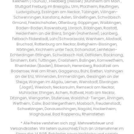
Kelkheim (Taunus) , Friedberg (Hessen) ,Mühlheim am Main ,
Stuttgart Freiburg im Breisgau, Ulm, Pforzheim, Reutlingen,
Ludwigsburg, Esslingen am Neckar, Tübingen, Villingen-
Schwenningen, Konstanz, Aalen, Sindelfingen, Schwäbisch
Gmünd, Friedrichshafen, Offenburg, Göppingen, Waiblingen,
Baden-Baden, Ravensburg, Lörrach, Böblingen, Rastatt,
Heidenheim an der Brenz, Singen (Hohentwiel), Leonberg,
Fellbach Filderstadt, Lahr/Schwarzwald, Weinheim, Albstadt,
Bruchsal, Rottenburg am Neckar, Bietigheim-Bissingen,
Nörtingen, Kirchheim unter Teck, Schorndorf, Leinfelden-
Echterdingen Ettlingen, Schwäbisch Hall, Ostfildern, Backnang,
Sinsheim, Kehl, Tuttlingen, Crailsheim, Balingen, Kornwestheim,
Rheinfelden (Baden), Biberach, Herrenberg, Radolfzell am
Bodensee, Weil am Rhein, Gaggenau, Bühl, Bretten, Vaihingen
an der Enz, Winnenden, Emmendingen, Geislingen an der
Steige, Wangen im Allgäu, Leimen, Weinstadt, Ellwangen
(Jagst), Wiesloch, Neckarsulm, Remseck am Neckar,
Mühlacker, Ehingen, Achern, Rottweil, Horb am Neckar,
Ditzingen, Weingarten, Stutensee, Waldshut-Tiengen, Ähringen,
Wertheim, Calw, Bad Mergentheim, Mosbach, Freudenstadt,
Schwetzingen, Donaueschingen, Nagold, Hockenheim,
Waghäusel, Bad Rappenau, Rheinstetten
* Alle Preise verstehen sich zzgl. Mehrwertsteuer und
Versandkosten. Wir liefern ausschließŸlich an Unternehmer im
Sinne des 14 BGB, Behörden sowie kirchliche und soziale