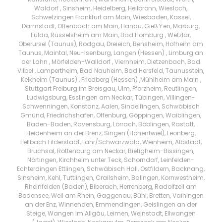
Waldorf , Sinsheim, Heidelberg, Heilbronn, Wiesloch,
Schwetzingen Frankfurt am Main, Wiesbaden, Kassel,
Darmstadt, Offenbach am Main, Hanau, GießŸen, Marburg,
Fulda, Rüsselsheim am Main, Bad Homburg , Wetzlar,
Oberursel (Taunus), Rodgau, Dreieich, Bensheim, Hofheim am
Taunus, Maintal, Neu-Isenburg, Langen (Hessen) , Limburg an
der Lahn , Mörfelden-Walldorf , Viernheim, Dietzenbach, Bad
Vilbel , Lampertheim, Bad Nauheim, Bad Hersfeld, Taunusstein,
Kelkheim (Taunus) , Friedberg (Hessen) ,Mühlheim am Main ,
Stuttgart Freiburg im Breisgau, Ulm, Pforzheim, Reutlingen,
Ludwigsburg, Esslingen am Neckar, Tübingen, Villingen-
Schwenningen, Konstanz, Aalen, Sindelfingen, Schwäbisch
Gmünd, Friedrichshafen, Offenburg, Göppingen, Waiblingen,
Baden-Baden, Ravensburg, Lörrach, Böblingen, Rastatt,
Heidenheim an der Brenz, Singen (Hohentwiel), Leonberg,
Fellbach Filderstadt, Lahr/Schwarzwald, Weinheim, Albstadt,
Bruchsal, Rottenburg am Neckar, Bietigheim-Bissingen,
Nörtingen, Kirchheim unter Teck, Schorndorf, Leinfelden-
Echterdingen Ettlingen, Schwäbisch Hall, Ostfildern, Backnang,
Sinsheim, Kehl, Tuttlingen, Crailsheim, Balingen, Kornwestheim,
Rheinfelden (Baden), Biberach, Herrenberg, Radolfzell am
Bodensee, Weil am Rhein, Gaggenau, Bühl, Bretten, Vaihingen
an der Enz, Winnenden, Emmendingen, Geislingen an der
Steige, Wangen im Allgäu, Leimen, Weinstadt, Ellwangen