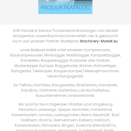
GSK Handel & Service Trockeneisstrahlanlagen von Deckert
Anlagenbau sowie Baumaschinenverleih neu & gebraucht
auch auf unserem Partner-Marktplatz
Machinery-Market.eu
.
unser Mietpark bietet unter anderem Kompressoren,
Baukompressoren, Minibagger, Mobilbagger, Kompaktbagger,
Erdraketen, Raupenbagger, Radlader aller Größen,
Muldenkipper, Dumper, Baggerlader, Walzen, Rohrverleger,
Bohrgeräte, Teleskopen, Raupendumper,Teleskopmaschinen,
Verdichtungsgeräte.
für Tiefbau, Hochbau, Baugewerbe, Straßenbau, Handwerk,
GaLaBau, Gärtnerrei, Gartenbau, Landschaftsbau,
Bauunternehmen, Einblastechnik.
Wir sind für Sie in folgenden Städten und Umgebung
Persönlich unterwegs: Speyer, Hanhofen, Frankenthal,
Kaiserslautern, Landau, Ludwigshafen, Mainz, Neustadt , Bad
Dürkheim, Worms, Germersheim, Koblenz, Haßloch,
Kaiserslautern, Pirmasens, Bingen, Südliche WeinstraßŸe,
Karlsruhe, Hockenheim, Mannheim, Schifferstadt, Wörth,