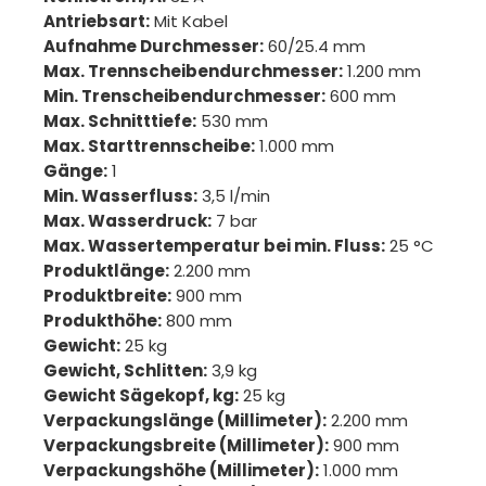
Antriebsart:
Mit Kabel
Aufnahme Durchmesser:
60/25.4 mm
Max. Trennscheibendurchmesser:
1.200 mm
Min. Trenscheibendurchmesser:
600 mm
Max. Schnitttiefe:
530 mm
Max. Starttrennscheibe:
1.000 mm
Gänge:
1
Min. Wasserfluss:
3,5 l/min
Max. Wasserdruck:
7 bar
Max. Wassertemperatur bei min. Fluss:
25 °C
Produktlänge:
2.200 mm
Produktbreite:
900 mm
Produkthöhe:
800 mm
Gewicht:
25 kg
Gewicht, Schlitten:
3,9 kg
Gewicht Sägekopf, kg:
25 kg
Verpackungslänge (Millimeter):
2.200 mm
Verpackungsbreite (Millimeter):
900 mm
Verpackungshöhe (Millimeter):
1.000 mm