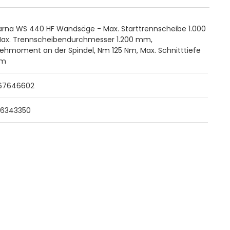
rna WS 440 HF Wandsäge - Max. Starttrennscheibe 1.000
ax. Trennscheibendurchmesser 1.200 mm,
ehmoment an der Spindel, Nm 125 Nm, Max. Schnitttiefe
mm
67646602
36343350