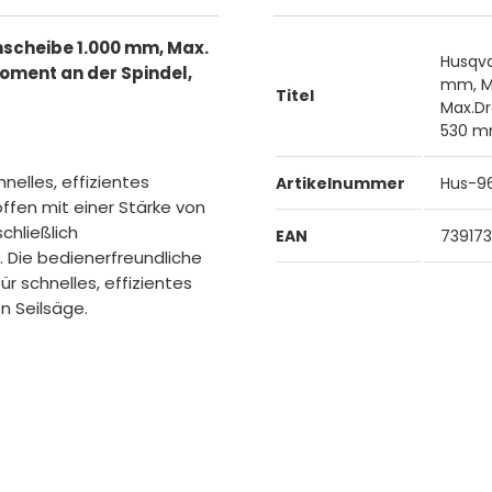
scheibe 1.000 mm, Max.
Husqva
ment an der Spindel,
mm, M
Titel
Max.Dr
530 
elles, effizientes
Artikelnummer
Hus-9
ffen mit einer Stärke von
chließlich
EAN
73917
 Die bedienerfreundliche
r schnelles, effizientes
en Seilsäge.