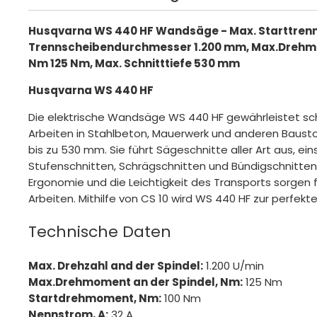
Husqvarna WS 440 HF Wandsäge - Max. Starttrenn
Trennscheibendurchmesser 1.200 mm, Max.Drehmo
Nm 125 Nm, Max. Schnitttiefe 530 mm
Husqvarna WS 440 HF
Die elektrische Wandsäge WS 440 HF gewährleistet schn
Arbeiten in Stahlbeton, Mauerwerk und anderen Bausto
bis zu 530 mm. Sie führt Sägeschnitte aller Art aus, eins
Stufenschnitten, Schrägschnitten und Bündigschnitten.
Ergonomie und die Leichtigkeit des Transports sorgen fü
Arbeiten. Mithilfe von CS 10 wird WS 440 HF zur perfekt
Technische Daten
Max. Drehzahl and der Spindel:
1.200 U/min
Max.Drehmoment an der Spindel, Nm:
125 Nm
Startdrehmoment, Nm:
100 Nm
Nennstrom, A:
32 A