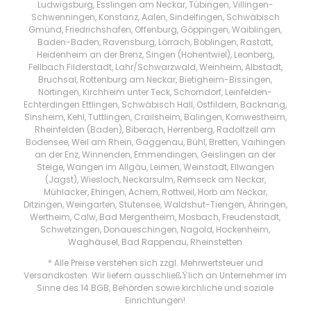
Ludwigsburg, Esslingen am Neckar, Tübingen, Villingen-
Schwenningen, Konstanz, Aalen, Sindelfingen, Schwäbisch
Gmünd, Friedrichshafen, Offenburg, Göppingen, Waiblingen,
Baden-Baden, Ravensburg, Lörrach, Böblingen, Rastatt,
Heidenheim an der Brenz, Singen (Hohentwiel), Leonberg,
Fellbach Filderstadt, Lahr/Schwarzwald, Weinheim, Albstadt,
Bruchsal, Rottenburg am Neckar, Bietigheim-Bissingen,
Nörtingen, Kirchheim unter Teck, Schorndorf, Leinfelden-
Echterdingen Ettlingen, Schwäbisch Hall, Ostfildern, Backnang,
Sinsheim, Kehl, Tuttlingen, Crailsheim, Balingen, Kornwestheim,
Rheinfelden (Baden), Biberach, Herrenberg, Radolfzell am
Bodensee, Weil am Rhein, Gaggenau, Bühl, Bretten, Vaihingen
an der Enz, Winnenden, Emmendingen, Geislingen an der
Steige, Wangen im Allgäu, Leimen, Weinstadt, Ellwangen
(Jagst), Wiesloch, Neckarsulm, Remseck am Neckar,
Mühlacker, Ehingen, Achern, Rottweil, Horb am Neckar,
Ditzingen, Weingarten, Stutensee, Waldshut-Tiengen, Ähringen,
Wertheim, Calw, Bad Mergentheim, Mosbach, Freudenstadt,
Schwetzingen, Donaueschingen, Nagold, Hockenheim,
Waghäusel, Bad Rappenau, Rheinstetten
* Alle Preise verstehen sich zzgl. Mehrwertsteuer und
Versandkosten. Wir liefern ausschließŸlich an Unternehmer im
Sinne des 14 BGB, Behörden sowie kirchliche und soziale
Einrichtungen!