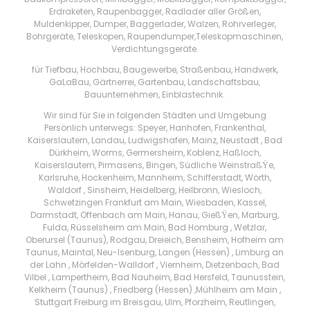
Erdraketen, Raupenbagger, Radlader aller Größen,
Muldenkipper, Dumper, Baggerlader, Walzen, Rohrverleger,
Bohrgeräte, Teleskopen, Raupendumper,Teleskopmaschinen,
Verdichtungsgeräte.
für Tiefbau, Hochbau, Baugewerbe, Straßenbau, Handwerk,
GaLaBau, Gärtnerrei, Gartenbau, Landschaftsbau,
Bauunternehmen, Einblastechnik.
Wir sind für Sie in folgenden Städten und Umgebung
Persönlich unterwegs: Speyer, Hanhofen, Frankenthal,
Kaiserslautern, Landau, Ludwigshafen, Mainz, Neustadt , Bad
Dürkheim, Worms, Germersheim, Koblenz, Haßloch,
Kaiserslautern, Pirmasens, Bingen, Südliche WeinstraßŸe,
Karlsruhe, Hockenheim, Mannheim, Schifferstadt, Wörth,
Waldorf , Sinsheim, Heidelberg, Heilbronn, Wiesloch,
Schwetzingen Frankfurt am Main, Wiesbaden, Kassel,
Darmstadt, Offenbach am Main, Hanau, GießŸen, Marburg,
Fulda, Rüsselsheim am Main, Bad Homburg , Wetzlar,
Oberursel (Taunus), Rodgau, Dreieich, Bensheim, Hofheim am
Taunus, Maintal, Neu-Isenburg, Langen (Hessen) , Limburg an
der Lahn , Mörfelden-Walldorf , Viernheim, Dietzenbach, Bad
Vilbel , Lampertheim, Bad Nauheim, Bad Hersfeld, Taunusstein,
Kelkheim (Taunus) , Friedberg (Hessen) ,Mühlheim am Main ,
Stuttgart Freiburg im Breisgau, Ulm, Pforzheim, Reutlingen,