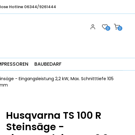
lose Hotline 06344/9261444
0
0
MPRESSOREN
BAUBEDARF
nsäge - Eingangsleistung 2,2 kW, Max. Schnitttiefe 105
0 mm
Husqvarna TS 100 R
Steinsäge -