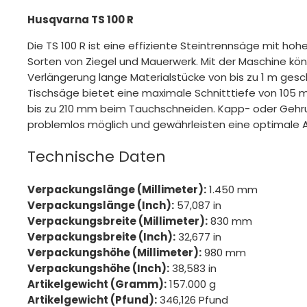
Husqvarna TS 100 R
Die TS 100 R ist eine effiziente Steintrennsäge mit hoher
Sorten von Ziegel und Mauerwerk. Mit der Maschine kön
Verlängerung lange Materialstücke von bis zu 1 m gesc
Tischsäge bietet eine maximale Schnitttiefe von 105 
bis zu 210 mm beim Tauchschneiden. Kapp- oder Gehru
problemlos möglich und gewährleisten eine optimale 
Technische Daten
Verpackungslänge (Millimeter):
1.450 mm
Verpackungslänge (Inch):
57,087 in
Verpackungsbreite (Millimeter):
830 mm
Verpackungsbreite (Inch):
32,677 in
Verpackungshöhe (Millimeter):
980 mm
Verpackungshöhe (Inch):
38,583 in
Artikelgewicht (Gramm):
157.000 g
Artikelgewicht (Pfund):
346,126 Pfund