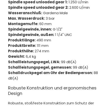
Spindle speed unloaded gear 1:
1.250 U/min
Spindle speed unloaded gear 2:
2.600 U/min
Wasseranschluß:
Gardena Male
Max. Wasserdruck:
3 bar
Montagemuffe:
60 mm
Spindelgewinde, innen:
G 1/2"
Spindelgewinde, außen:
1 1/4" UNC
Produktlänge:
490 mm
Produktbreite:
111 mm
Produkthöhe:
274 mm
Gewicht:
6,4 kg
Schallleistungspegel, LWA:
99 dB(A)
Schallleistungspegel, gemessen:
99 dB(A)
Schalldruckpegel am Ohr der Bedienperson:
88
dB(A)
Robuste Konstruktion und ergonomisches
Design
Robuste, stoßfeste Konstruktion zum Schutz der