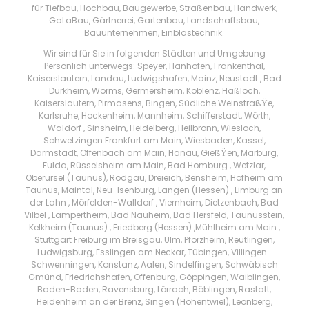
für Tiefbau, Hochbau, Baugewerbe, Straßenbau, Handwerk,
GaLaBau, Gärtnerrei, Gartenbau, Landschaftsbau,
Bauunternehmen, Einblastechnik.
Wir sind für Sie in folgenden Städten und Umgebung
Persönlich unterwegs: Speyer, Hanhofen, Frankenthal,
Kaiserslautern, Landau, Ludwigshafen, Mainz, Neustadt , Bad
Dürkheim, Worms, Germersheim, Koblenz, Haßloch,
Kaiserslautern, Pirmasens, Bingen, Südliche WeinstraßŸe,
Karlsruhe, Hockenheim, Mannheim, Schifferstadt, Wörth,
Waldorf , Sinsheim, Heidelberg, Heilbronn, Wiesloch,
Schwetzingen Frankfurt am Main, Wiesbaden, Kassel,
Darmstadt, Offenbach am Main, Hanau, GießŸen, Marburg,
Fulda, Rüsselsheim am Main, Bad Homburg , Wetzlar,
Oberursel (Taunus), Rodgau, Dreieich, Bensheim, Hofheim am
Taunus, Maintal, Neu-Isenburg, Langen (Hessen) , Limburg an
der Lahn , Mörfelden-Walldorf , Viernheim, Dietzenbach, Bad
Vilbel , Lampertheim, Bad Nauheim, Bad Hersfeld, Taunusstein,
Kelkheim (Taunus) , Friedberg (Hessen) ,Mühlheim am Main ,
Stuttgart Freiburg im Breisgau, Ulm, Pforzheim, Reutlingen,
Ludwigsburg, Esslingen am Neckar, Tübingen, Villingen-
Schwenningen, Konstanz, Aalen, Sindelfingen, Schwäbisch
Gmünd, Friedrichshafen, Offenburg, Göppingen, Waiblingen,
Baden-Baden, Ravensburg, Lörrach, Böblingen, Rastatt,
Heidenheim an der Brenz, Singen (Hohentwiel), Leonberg,