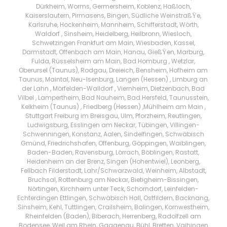
Dürkheim, Worms, Germersheim, Koblenz, Haßloch,
Kaiserslautern, Pirmasens, Bingen, Südliche WeinstraßŸe,
Karlsruhe, Hockenheim, Mannheim, Schifferstadt, Wörth,
Waldorf , Sinsheim, Heidelberg, Heilbronn, Wiesloch,
Schwetzingen Frankfurt am Main, Wiesbaden, Kassel,
Darmstadt, Offenbach am Main, Hanau, GießŸen, Marburg,
Fulda, Rüsselsheim am Main, Bad Homburg , Wetzlar,
Oberursel (Taunus), Rodgau, Dreieich, Bensheim, Hofheim am
Taunus, Maintal, Neu-Isenburg, Langen (Hessen) , Limburg an
der Lahn , Mörfelden-Walldorf , Viernheim, Dietzenbach, Bad
Vilbel , Lampertheim, Bad Nauheim, Bad Hersfeld, Taunusstein,
Kelkheim (Taunus) , Friedberg (Hessen) ,Mühlheim am Main ,
Stuttgart Freiburg im Breisgau, Ulm, Pforzheim, Reutlingen,
Ludwigsburg, Esslingen am Neckar, Tübingen, Villingen-
Schwenningen, Konstanz, Aalen, Sindelfingen, Schwäbisch
Gmünd, Friedrichshafen, Offenburg, Göppingen, Waiblingen,
Baden-Baden, Ravensburg, Lörrach, Böblingen, Rastatt,
Heidenheim an der Brenz, Singen (Hohentwiel), Leonberg,
Fellbach Filderstadt, Lahr/Schwarzwald, Weinheim, Albstadt,
Bruchsal, Rottenburg am Neckar, Bietigheim-Bissingen,
Nörtingen, Kirchheim unter Teck, Schorndorf, Leinfelden-
Echterdingen Ettlingen, Schwäbisch Hall, Ostfildern, Backnang,
Sinsheim, Kehl, Tuttlingen, Crailsheim, Balingen, Kornwestheim,
Rheinfelden (Baden), Biberach, Herrenberg, Radolfzell am
Bodensee, Weil am Rhein, Gaggenau, Bühl, Bretten, Vaihingen