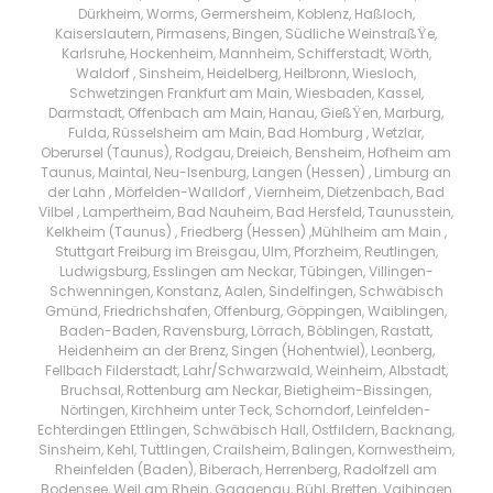
Dürkheim, Worms, Germersheim, Koblenz, Haßloch,
Kaiserslautern, Pirmasens, Bingen, Südliche WeinstraßŸe,
Karlsruhe, Hockenheim, Mannheim, Schifferstadt, Wörth,
Waldorf , Sinsheim, Heidelberg, Heilbronn, Wiesloch,
Schwetzingen Frankfurt am Main, Wiesbaden, Kassel,
Darmstadt, Offenbach am Main, Hanau, GießŸen, Marburg,
Fulda, Rüsselsheim am Main, Bad Homburg , Wetzlar,
Oberursel (Taunus), Rodgau, Dreieich, Bensheim, Hofheim am
Taunus, Maintal, Neu-Isenburg, Langen (Hessen) , Limburg an
der Lahn , Mörfelden-Walldorf , Viernheim, Dietzenbach, Bad
Vilbel , Lampertheim, Bad Nauheim, Bad Hersfeld, Taunusstein,
Kelkheim (Taunus) , Friedberg (Hessen) ,Mühlheim am Main ,
Stuttgart Freiburg im Breisgau, Ulm, Pforzheim, Reutlingen,
Ludwigsburg, Esslingen am Neckar, Tübingen, Villingen-
Schwenningen, Konstanz, Aalen, Sindelfingen, Schwäbisch
Gmünd, Friedrichshafen, Offenburg, Göppingen, Waiblingen,
Baden-Baden, Ravensburg, Lörrach, Böblingen, Rastatt,
Heidenheim an der Brenz, Singen (Hohentwiel), Leonberg,
Fellbach Filderstadt, Lahr/Schwarzwald, Weinheim, Albstadt,
Bruchsal, Rottenburg am Neckar, Bietigheim-Bissingen,
Nörtingen, Kirchheim unter Teck, Schorndorf, Leinfelden-
Echterdingen Ettlingen, Schwäbisch Hall, Ostfildern, Backnang,
Sinsheim, Kehl, Tuttlingen, Crailsheim, Balingen, Kornwestheim,
Rheinfelden (Baden), Biberach, Herrenberg, Radolfzell am
Bodensee, Weil am Rhein, Gaggenau, Bühl, Bretten, Vaihingen