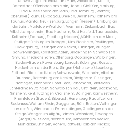
Schwetzingen Frankfurt am Main, Wiesbaden, Kassel,
Darmstadt, Offenbach am Main, Hanau, GießŸen, Marburg,
Fulda, Rüsselsheim am Main, Bad Homburg , Wetzlar,
Oberursel (Taunus), Rodgau, Dreieich, Bensheim, Hofheim am
Taunus, Maintal, Neu-Isenburg, Langen (Hessen) , Limburg an
der Lahn , Mörfelden-Walldorf , Viernheim, Dietzenbach, Bad
Vilbel , Lampertheim, Bad Nauheim, Bad Hersfeld, Taunusstein,
Kelkheim (Taunus) , Friedberg (Hessen) ,Mühlheim am Main ,
Stuttgart Freiburg im Breisgau, Ulm, Pforzheim, Reutlingen,
Ludwigsburg, Esslingen am Neckar, Tübingen, Villingen-
Schwenningen, Konstanz, Aalen, Sindelfingen, Schwäbisch
Gmünd, Friedrichshafen, Offenburg, Göppingen, Waiblingen,
Baden-Baden, Ravensburg, Lörrach, Böblingen, Rastatt,
Heidenheim an der Brenz, Singen (Hohentwiel), Leonberg,
Fellbach Filderstadt, Lahr/Schwarzwald, Weinheim, Albstadt,
Bruchsal, Rottenburg am Neckar, Bietigheim-Bissingen,
Nörtingen, Kirchheim unter Teck, Schorndorf, Leinfelden-
Echterdingen Ettlingen, Schwäbisch Hall, Ostfildern, Backnang,
Sinsheim, Kehl, Tuttlingen, Crailsheim, Balingen, Kornwestheim,
Rheinfelden (Baden), Biberach, Herrenberg, Radolfzell am
Bodensee, Weil am Rhein, Gaggenau, Bühl, Bretten, Vaihingen
an der Enz, Winnenden, Emmendingen, Geislingen an der
Steige, Wangen im Allgäu, Leimen, Weinstadt, Ellwangen
(Jagst), Wiesloch, Neckarsulm, Remseck am Neckar,
Mühlacker, Ehingen, Achern, Rottweil, Horb am Neckar,