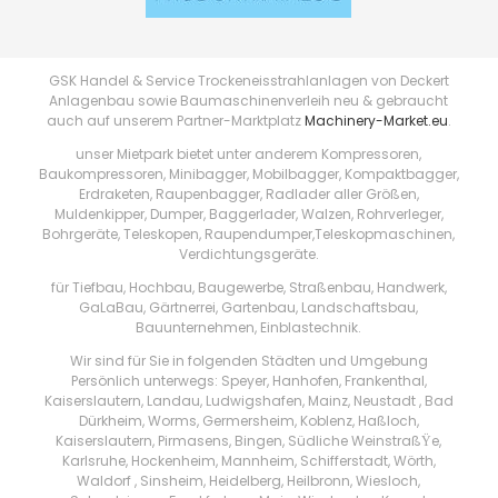
GSK Handel & Service Trockeneisstrahlanlagen von Deckert
Anlagenbau sowie Baumaschinenverleih neu & gebraucht
auch auf unserem Partner-Marktplatz
Machinery-Market.eu
.
unser Mietpark bietet unter anderem Kompressoren,
Baukompressoren, Minibagger, Mobilbagger, Kompaktbagger,
Erdraketen, Raupenbagger, Radlader aller Größen,
Muldenkipper, Dumper, Baggerlader, Walzen, Rohrverleger,
Bohrgeräte, Teleskopen, Raupendumper,Teleskopmaschinen,
Verdichtungsgeräte.
für Tiefbau, Hochbau, Baugewerbe, Straßenbau, Handwerk,
GaLaBau, Gärtnerrei, Gartenbau, Landschaftsbau,
Bauunternehmen, Einblastechnik.
Wir sind für Sie in folgenden Städten und Umgebung
Persönlich unterwegs: Speyer, Hanhofen, Frankenthal,
Kaiserslautern, Landau, Ludwigshafen, Mainz, Neustadt , Bad
Dürkheim, Worms, Germersheim, Koblenz, Haßloch,
Kaiserslautern, Pirmasens, Bingen, Südliche WeinstraßŸe,
Karlsruhe, Hockenheim, Mannheim, Schifferstadt, Wörth,
Waldorf , Sinsheim, Heidelberg, Heilbronn, Wiesloch,