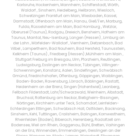
Karlsruhe, Hockenheim, Mannheim, Schifferstadt, Wörth,
Waldorf , Sinsheim, Heidelberg, Heilbronn, Wiesloch,
Schwetzingen Frankfurt am Main, Wiesbaden, Kassel,
Darmstadt, Offenbach am Main, Hanau, GießŸen, Marburg,
Fulda, Rüsselsheim am Main, Bad Homburg , Wetzlar,
Oberursel (Taunus), Rodgau, Dreieich, Bensheim, Hofheim am
Taunus, Maintal, Neu-Isenburg, Langen (Hessen) , Limburg an
der Lahn , Mörfelden-Walldorf , Viernheim, Dietzenbach, Bad
Vilbel , Lampertheim, Bad Nauheim, Bad Hersfeld, Taunusstein,
Kelkheim (Taunus) , Friedberg (Hessen) ,Mühlheim am Main ,
Stuttgart Freiburg im Breisgau, Ulm, Pforzheim, Reutlingen,
Ludwigsburg, Esslingen am Neckar, Tübingen, Villingen-
Schwenningen, Konstanz, Aalen, Sindelfingen, Schwäbisch
Gmünd, Friedrichshafen, Offenburg, Göppingen, Waiblingen,
Baden-Baden, Ravensburg, Lörrach, Böblingen, Rastatt,
Heidenheim an der Brenz, Singen (Hohentwiel), Leonberg,
Fellbach Filderstadt, Lahr/Schwarzwald, Weinheim, Albstadt,
Bruchsal, Rottenburg am Neckar, Bietigheim-Bissingen,
Nörtingen, Kirchheim unter Teck, Schorndorf, Leinfelden-
Echterdingen Ettlingen, Schwäbisch Hall, Ostfildern, Backnang,
Sinsheim, Kehl, Tuttlingen, Crailsheim, Balingen, Kornwestheim,
Rheinfelden (Baden), Biberach, Herrenberg, Radolfzell am
Bodensee, Weil am Rhein, Gaggenau, Bühl, Bretten, Vaihingen
an der Enz, Winnenden, Emmendingen, Geislingen an der
Steige, Wangen im Allgäu, Leimen, Weinstadt, Ellwangen