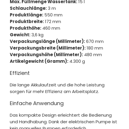
Max. Füllmenge Wassertank:
15 l
Schlauchlänge:
3 m
Produktlänge:
550 mm
Produktbreite:
172 mm
Produkthöhe:
460 mm
Gewicht:
3,6 kg
Verpackungslänge (Millimeter):
670 mm
Verpackungsbreite (Millimeter):
180 mm
Verpackungshöhe (Millimeter):
480 mm
Artikelgewicht (Gramm):
4.300 g
Effizient
Die lange Akkulaufzeit und die hohe Leistung
sorgen für mehr Effizienz am Arbeitsplatz.
Einfache Anwendung
Das kompakte Design erleichtert die Bedienung
und Handhabung. Dank der elektrischen Pumpe ist
kein manuelles Pumpen erforderlich.