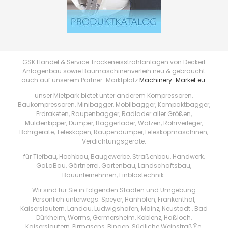
GSK Handel & Service Trockeneisstrahlanlagen von Deckert
Anlagenbau sowie Baumaschinenverleih neu & gebraucht
auch auf unserem Partner-Marktplatz
Machinery-Market.eu
.
unser Mietpark bietet unter anderem Kompressoren,
Baukompressoren, Minibagger, Mobilbagger, Kompaktbagger,
Erdraketen, Raupenbagger, Radlader aller Größen,
Muldenkipper, Dumper, Baggerlader, Walzen, Rohrverleger,
Bohrgeräte, Teleskopen, Raupendumper,Teleskopmaschinen,
Verdichtungsgeräte.
für Tiefbau, Hochbau, Baugewerbe, Straßenbau, Handwerk,
GaLaBau, Gärtnerrei, Gartenbau, Landschaftsbau,
Bauunternehmen, Einblastechnik.
Wir sind für Sie in folgenden Städten und Umgebung
Persönlich unterwegs: Speyer, Hanhofen, Frankenthal,
Kaiserslautern, Landau, Ludwigshafen, Mainz, Neustadt , Bad
Dürkheim, Worms, Germersheim, Koblenz, Haßloch,
Kaiserslautern, Pirmasens, Bingen, Südliche WeinstraßŸe,