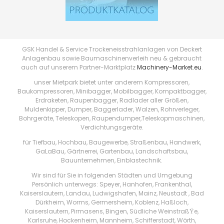
GSK Handel & Service Trockeneisstrahlanlagen von Deckert
Anlagenbau sowie Baumaschinenverleih neu & gebraucht
auch auf unserem Partner-Marktplatz
Machinery-Market.eu
.
unser Mietpark bietet unter anderem Kompressoren,
Baukompressoren, Minibagger, Mobilbagger, Kompaktbagger,
Erdraketen, Raupenbagger, Radlader aller Größen,
Muldenkipper, Dumper, Baggerlader, Walzen, Rohrverleger,
Bohrgeräte, Teleskopen, Raupendumper,Teleskopmaschinen,
Verdichtungsgeräte.
für Tiefbau, Hochbau, Baugewerbe, Straßenbau, Handwerk,
GaLaBau, Gärtnerrei, Gartenbau, Landschaftsbau,
Bauunternehmen, Einblastechnik.
Wir sind für Sie in folgenden Städten und Umgebung
Persönlich unterwegs: Speyer, Hanhofen, Frankenthal,
Kaiserslautern, Landau, Ludwigshafen, Mainz, Neustadt , Bad
Dürkheim, Worms, Germersheim, Koblenz, Haßloch,
Kaiserslautern, Pirmasens, Bingen, Südliche WeinstraßŸe,
Karlsruhe, Hockenheim, Mannheim, Schifferstadt, Wörth,