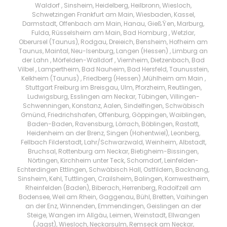
Waldorf , Sinsheim, Heidelberg, Heilbronn, Wiesloch,
Schwetzingen Frankfurt am Main, Wiesbaden, Kassel,
Darmstadt, Offenbach am Main, Hanau, GießŸen, Marburg,
Fulda, Rüsselsheim am Main, Bad Homburg , Wetzlar,
Oberursel (Taunus), Rodgau, Dreieich, Bensheim, Hofheim am
Taunus, Maintal, Neu-Isenburg, Langen (Hessen) , Limburg an
der Lahn , Mörfelden-Walldorf , Viernheim, Dietzenbach, Bad
Vilbel , Lampertheim, Bad Nauheim, Bad Hersfeld, Taunusstein,
Kelkheim (Taunus) , Friedberg (Hessen) ,Mühlheim am Main ,
Stuttgart Freiburg im Breisgau, Ulm, Pforzheim, Reutlingen,
Ludwigsburg, Esslingen am Neckar, Tübingen, Villingen-
Schwenningen, Konstanz, Aalen, Sindelfingen, Schwäbisch
Gmünd, Friedrichshafen, Offenburg, Göppingen, Waiblingen,
Baden-Baden, Ravensburg, Lörrach, Böblingen, Rastatt,
Heidenheim an der Brenz, Singen (Hohentwiel), Leonberg,
Fellbach Filderstadt, Lahr/Schwarzwald, Weinheim, Albstadt,
Bruchsal, Rottenburg am Neckar, Bietigheim-Bissingen,
Nörtingen, Kirchheim unter Teck, Schorndorf, Leinfelden-
Echterdingen Ettlingen, Schwäbisch Hall, Ostfildern, Backnang,
Sinsheim, Kehl, Tuttlingen, Crailsheim, Balingen, Kornwestheim,
Rheinfelden (Baden), Biberach, Herrenberg, Radolfzell am
Bodensee, Weil am Rhein, Gaggenau, Bühl, Bretten, Vaihingen
an der Enz, Winnenden, Emmendingen, Geislingen an der
Steige, Wangen im Allgäu, Leimen, Weinstadt, Ellwangen
(Jagst), Wiesloch, Neckarsulm, Remseck am Neckar,