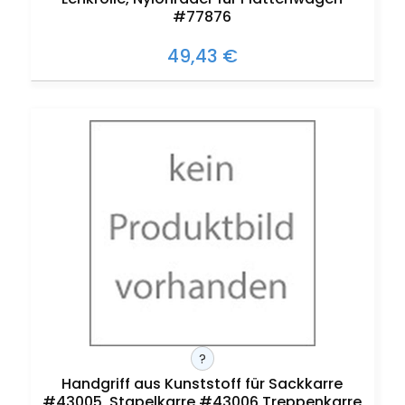
#77876
49,43 €
?
Handgriff aus Kunststoff für Sackkarre
#43005, Stapelkarre #43006,Treppenkarre