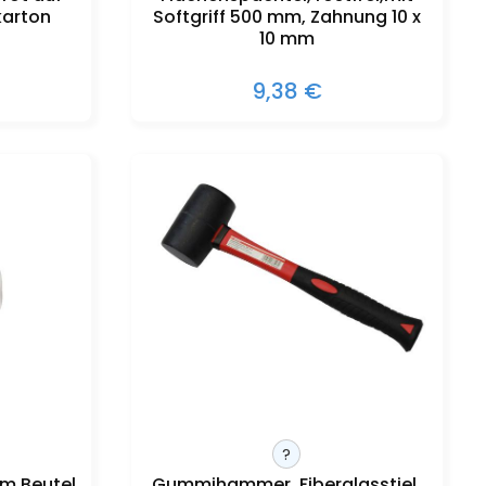
karton
Softgriff 500 mm, Zahnung 10 x
10 mm
9,38 €
?
mm Beutel
Gummihammer, Fiberglasstiel,