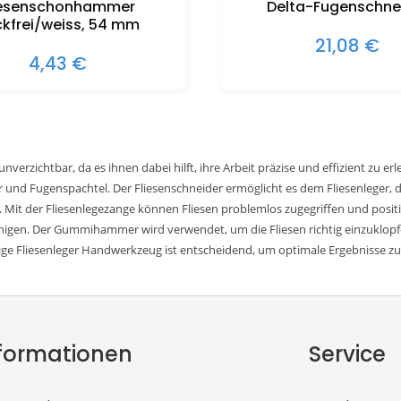
iesenschonhammer
Delta-Fugenschne
ckfrei/weiss, 54 mm
21,08 €
4,43 €
unverzichtbar, da es ihnen dabei hilft, ihre Arbeit präzise und effizient zu
nd Fugenspachtel. Der Fliesenschneider ermöglicht es dem Fliesenleger, d
en. Mit der Fliesenlegezange können Fliesen problemlos zugegriffen und po
inigen. Der Gummihammer wird verwendet, um die Fliesen richtig einzuklopf
tige Fliesenleger Handwerkzeug ist entscheidend, um optimale Ergebnisse zu 
formationen
Service