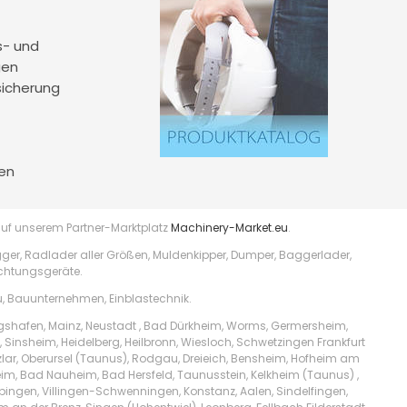
s- und
gen
sicherung
en
uf unserem Partner-Marktplatz
Machinery-Market.eu
.
er, Radlader aller Größen, Muldenkipper, Dumper, Baggerlader,
ichtungsgeräte.
, Bauunternehmen, Einblastechnik.
igshafen, Mainz, Neustadt , Bad Dürkheim, Worms, Germersheim,
 Sinsheim, Heidelberg, Heilbronn, Wiesloch, Schwetzingen Frankfurt
ar, Oberursel (Taunus), Rodgau, Dreieich, Bensheim, Hofheim am
heim, Bad Nauheim, Bad Hersfeld, Taunusstein, Kelkheim (Taunus) ,
übingen, Villingen-Schwenningen, Konstanz, Aalen, Sindelfingen,