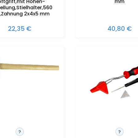
ftgriff,mit Höhen-
mm
ellung,Stielhalter,560
Zahnung 2x4x5 mm
22,35 €
40,80 €
?
?