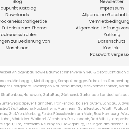
Blog
Newsletter
Baupunkt Katalog
Impressum
Downloads
Allgemeine Geschäft
rockeneisstrahlgeräte
Vermietbedingun
 Tutorials zum Thema
Allgemeine Haftungsver
rockeneisstrahlen
Zahlung
ungen zur Bedienung von
Datenschutz
Maschinen
Kontakt
Passwort vergess
 Deckert Anlagenbau sowie Baumaschinenverleih neu & gebraucht auch a
soren, Minibagger, Mobilbagger, Kompaktbagger, Erdraketen, Raupenbagg
rleger, Bohrgeräte, Teleskopen, Raupendumper,Teleskopmaschinen, Verd
, Straßenbau, Handwerk, GaLaBau, Gärtnerrei, Gartenbau, Landschaftsbau
h unterwegs: Speyer, Hanhofen, Frankenthal, Kaiserslautern, Landau, Ludw
nstraßŸe, Karlsruhe, Hockenheim, Mannheim, Schifferstadt, Wörth, Waldorf ,
au, GießŸen, Marburg, Fulda, Rüsselsheim am Main, Bad Homburg , Wetzl
Lahn , Mörfelden-Walldorf , Viernheim, Dietzenbach, Bad Vilbel , Lampert
reisgau, Ulm, Pforzheim, Reutlingen, Ludwigsburg, Esslingen am Neckar, T