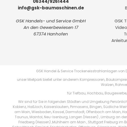
06344/9261444
info@gsk-baumaschinen.de
GSK Handels- und Service GmbH
GSK T
An den Gewerbewiesen 17
Video
67374 Hanhofen
T
Anleit
GSK Handel & Service Trockeneisstrahlanlagen von
unser Mietpark bietet unter anderem Kompressoren, Baukompres
Walzen, Rohrve
für Tiefbau, Hochbau, Baugewerbe
Wir sind für Sie in folgenden Städten und Umgebung Persönlic
Koblenz, Haßloch, Kaiserslautern, Pirmasens, Bingen, Südliche Wei
am Main, Wiesbaden, Kassel, Darmstadt, Offenbach am Main, Han
Taunus, Maintal, Neu-Isenburg, Langen (Hessen) , Limburg an der 
Friedberg (Hessen) ,Mühlheim am Main , Stuttgart Freiburg im B