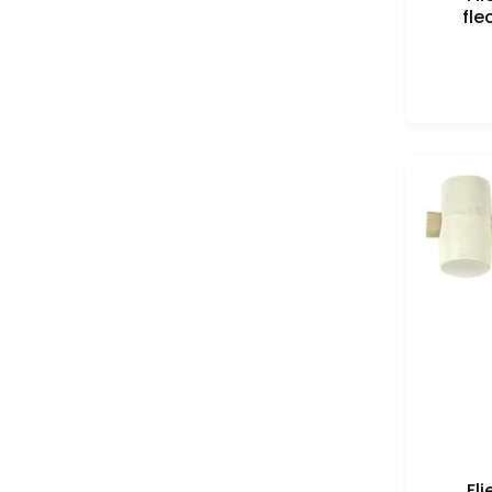
fle
Fl