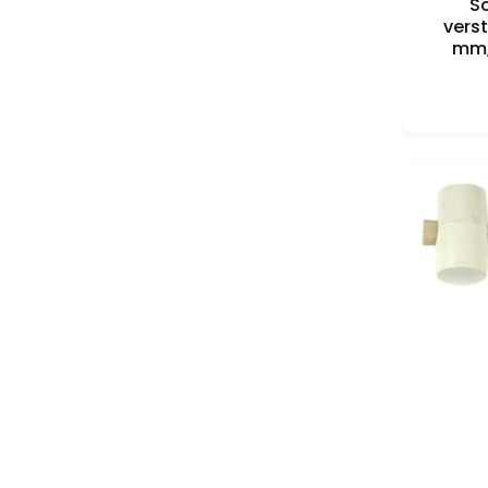
So
verst
mm,