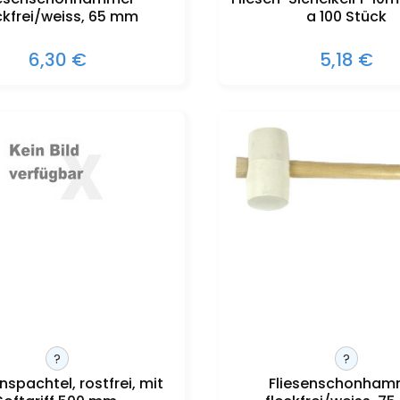
ckfrei/weiss, 65 mm
a 100 Stück
6,30 €
5,18 €
?
?
nspachtel, rostfrei, mit
Fliesenschonham