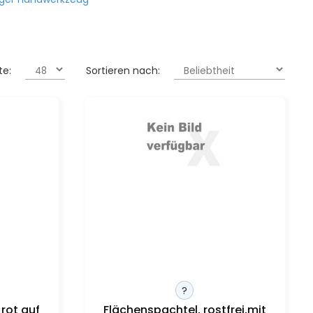
te:
Sortieren nach:
?
 rot auf
Flächenspachtel, rostfrei,mit