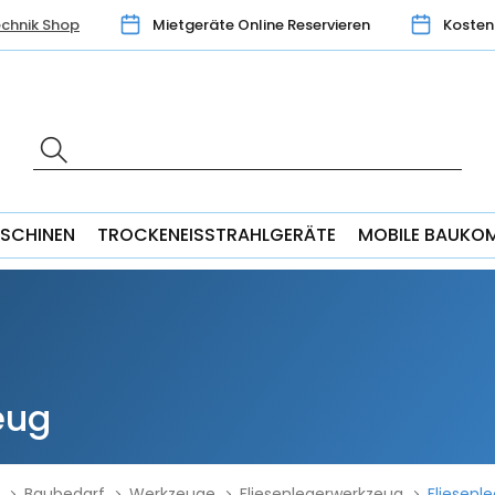
chnik Shop
Mietgeräte Online Reservieren
Kosten
SCHINEN
TROCKENEISSTRAHLGERÄTE
MOBILE BAUKO
eug
Baubedarf
Werkzeuge
Fliesenlegerwerkzeug
Fliesenl