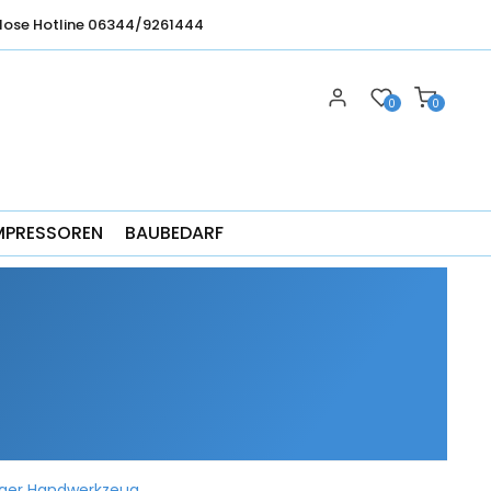
lose Hotline 06344/9261444
0
0
MPRESSOREN
BAUBEDARF
eger Handwerkzeug