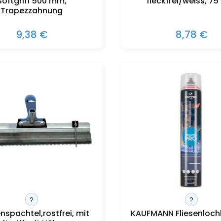
Softgriff 500 mm,
fleckfrei/weiss, 7
Trapezzahnung
9,38 €
8,78 €
?
?
nspachtel,rostfrei, mit
KAUFMANN Fliesenloch