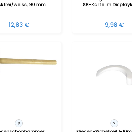
ckfrei/weiss, 90 mm
SB-Karte im Display
12,83 €
9,98 €
?
?
iesenschonhammer
Fliesen-Sichelkeil 1-10