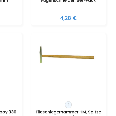
5 mm
Fugenschneider, 6er-Pack
4,28 €
?
boy 330
Fliesenlegerhammer HM, Spitze